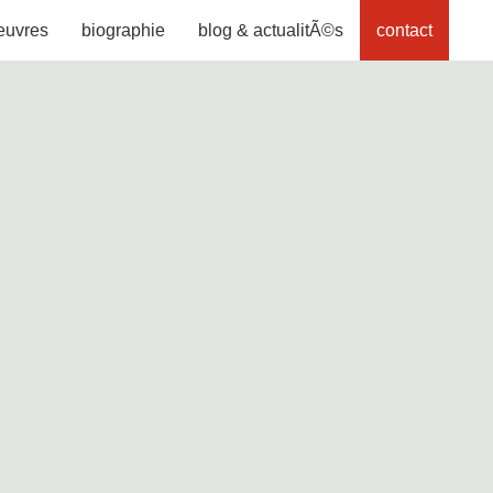
euvres
biographie
blog & actualitÃ©s
contact